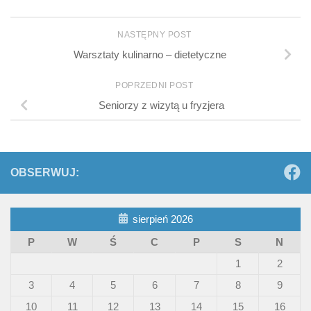
NASTĘPNY POST
Warsztaty kulinarno – dietetyczne
POPRZEDNI POST
Seniorzy z wizytą u fryzjera
OBSERWUJ:
sierpień 2026
P
W
Ś
C
P
S
N
1
2
3
4
5
6
7
8
9
10
11
12
13
14
15
16