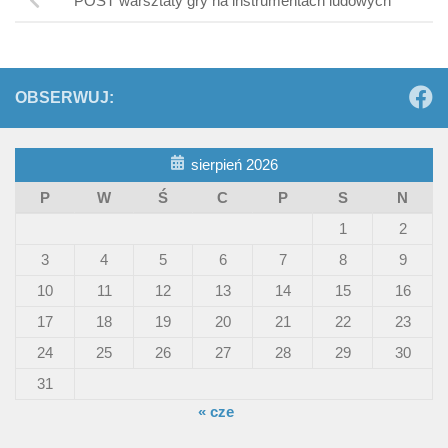
POST warsztaty gry na instrumentach ludowych
OBSERWUJ:
sierpień 2026
P
W
Ś
C
P
S
N
1
2
3
4
5
6
7
8
9
10
11
12
13
14
15
16
17
18
19
20
21
22
23
24
25
26
27
28
29
30
31
« cze