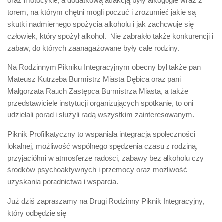
oraz motocykle, a dodatkową atrakcją były alkogogle wraz z
torem, na którym chętni mogli poczuć i zrozumieć jakie są
skutki nadmiernego spożycia alkoholu i jak zachowuje się
człowiek, który spożył alkohol. Nie zabrakło także konkurencji i
zabaw, do których zaanagażowane były całe rodziny.
Na Rodzinnym Pikniku Integracyjnym obecny był także pan
Mateusz Kutrzeba Burmistrz Miasta Dębica oraz pani
Małgorzata Rauch Zastępca Burmistrza Miasta, a także
przedstawiciele instytucji organizujących spotkanie, to oni
udzielali porad i służyli radą wszystkim zainteresowanym.
Piknik Profilkatyczny to wspaniała integracja społeczności
lokalnej, możliwość wspólnego spędzenia czasu z rodziną,
przyjaciółmi w atmosferze radości, zabawy bez alkoholu czy
środków psychoaktywnych i przemocy oraz możliwość
uzyskania poradnictwa i wsparcia.
Już dziś zapraszamy na Drugi Rodzinny Piknik Integracyjny,
który odbędzie się