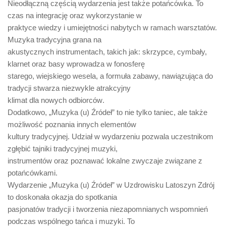
Nieodłączną częścią wydarzenia jest także pot
ańcówka. To
czas na integrację
oraz wykorzystanie w
praktyce wiedzy i umiejętności nabytych w ramach warsztatów.
Muzyka tradycyjna grana
na
akustycznych instrumentach, takich jak
:
skrzypce, cymbały,
klarnet oraz basy
wprowadza w
fonosferę
starego, wiejskie
go wesela
,
a
formuła zabawy, nawiązująca do
tradycji stwarza niezwykle atrakcyjny
klimat dla nowych
odbiorców
.
Dodatkowo, „Muzyka (u) Źródeł” to nie tylko taniec, ale także
możliwość poznania innych elementów
kultury
tradycyjnej
. Udział w wydarzeniu pozwa
la uczestnikom
zgłębić tajniki tradycyjnej muzyki,
instrumentów oraz poznawać lokalne zwyczaje
związane z
potańcówkami.
Wydarzenie „Muzyka (u) Źródeł” w Uzdrowisku Latoszyn Zdrój
to doskonała okazja do spotkania
pasjonatów tradycji i tworzenia niezapomnian
ych wspomnień
podczas wspólnego tańca i muzyki. To