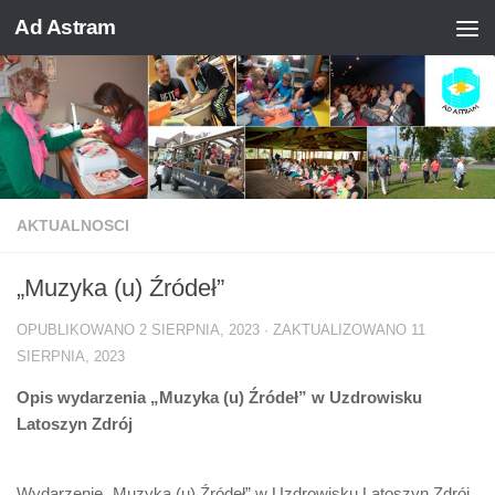
Ad Astram
Skip to content
AKTUALNOSCI
„Muzyka (u) Źródeł”
OPUBLIKOWANO
2 SIERPNIA, 2023
· ZAKTUALIZOWANO
11
SIERPNIA, 2023
Opis wydarzenia „Muzyka (u) Źródeł” w Uzdrowisku
Latoszyn Zdrój
Wydarzenie „Muzyka (u) Źródeł” w Uzdrowisku Latoszyn Zdrój