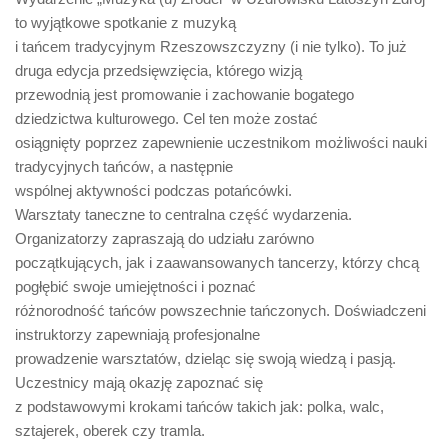
to
wyjątkowe spotkanie z muzyką
i tańcem tradycyjnym Rzeszowszczyzny (i nie tylko)
. To już
druga edycja
przedsięwzięcia, którego w
izją
przewodnią
jest promowanie i zachowanie bogatego
dziedzictwa kulturowego
. Cel ten może zostać
osiągnięty
poprzez zapewnienie uczestnikom możliwości nauki
tradycyjnych tańców
, a następnie
wspólnej aktywności podczas potańcówki
.
Warsztaty taneczne to centralna część wydarzenia.
Organizatorzy zapraszają do udziału zarówno
początkujących, jak i zaawansowanych tancerzy, którzy chcą
pogłębić swoje umiejętności i poznać
różnorodność tańców
powszechnie tańczonych
.
Doświadczeni
instruk
torzy zapewniają profesjonalne
prowadzenie
warsztatów
, dzieląc się swoją wiedzą i pasją.
Uczestnicy mają okazję zapoznać się
z
podstawowymi krokami tańców takich jak: polka, walc,
sztajerek, oberek czy tramla.