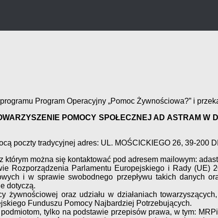
programu Program Operacyjny „Pomoc Żywnościowa?” i przeka
OWARZYSZENIE POMOCY SPOŁECZNEJ AD ASTRAM W 
mocą poczty tradycyjnej adres: UL. MOŚCICKIEGO 26, 39-200 
 z którym można się kontaktować pod adresem mailowym: ada
e Rozporządzenia Parlamentu Europejskiego i Rady (UE) 20
owych i w sprawie swobodnego przepływu takich danych oraz
ne dotyczą.
ocy żywnościowej oraz udziału w działaniach towarzyszący
skiego Funduszu Pomocy Najbardziej Potrzebujących.
 podmiotom, tylko na podstawie przepisów prawa, w tym: MR