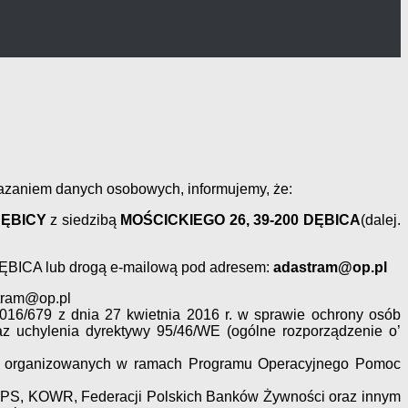
zaniem danych osobowych, informujemy, że:
DĘBICY
z siedzibą
MOŚCICKIEGO 26, 39-200 DĘBICA
(dalej.
DĘBICA lub drogą e-mailową pod adresem:
adastram@op.pl
stram@op.pl
16/679 z dnia 27 kwietnia 2016 r. w sprawie ochrony osób
 uchylenia dyrektywy 95/46/WE (ogólne rozporządzenie o’
ch, organizowanych w ramach Programu Operacyjnego Pomoc
PiPS, KOWR, Federacji Polskich Banków Żywności oraz innym