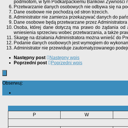
podmiotom, w tym Podkarpackiemu Bankowi Żywności n
Przetwarzanie danych osobowych nie odbywa się na pods
Dane osobowe nie pochodzą od stron trzecich.
Administrator nie zamierza przekazywać danych do pańs
Dane osobowe będą przetwarzane przez Administratora p
Osoba, której dane dotyczą ma prawo do żądania od a
wniesienia sprzeciwu wobec przetwarzania, a także pr
Skargę na działania Administratora można wnieść do 
Podanie danych osobowych jest wymogiem do wykonania
Administrator nie przewiduje zautomatyzowanego podej
Następny post
Następny wpis
Poprzedni post
Poprzedni wpis
Obserwuj:
P
W