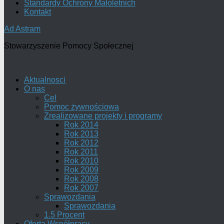
Standardy Ochrony Małoletnich
Kontakt
Ad Astram
Stowarzyszenie Pomocy Społecznej
Aktualnosci
O nas
Cel
Pomoc żywnościowa
Zrealizowane projekty i programy
Rok 2014
Rok 2013
Rok 2012
Rok 2011
Rok 2010
Rok 2009
Rok 2008
Rok 2007
Sprawozdania
Sprawozdania
1.5 Procent
Oferta Współpracy