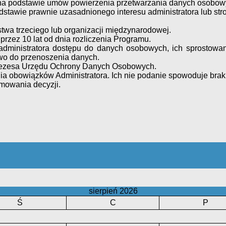
a podstawie umów powierzenia przetwarzania danych osobow
tawie prawnie uzasadnionego interesu administratora lub stron
twa trzeciego lub organizacji międzynarodowej.
rzez 10 lat od dnia rozliczenia Programu.
dministratora dostępu do danych osobowych, ich sprostowani
awo do przenoszenia danych.
Prezesa Urzędu Ochrony Danych Osobowych.
 obowiązków Administratora. Ich nie podanie spowoduje brak
mowania decyzji.
sierpień 2026
Ś
C
P