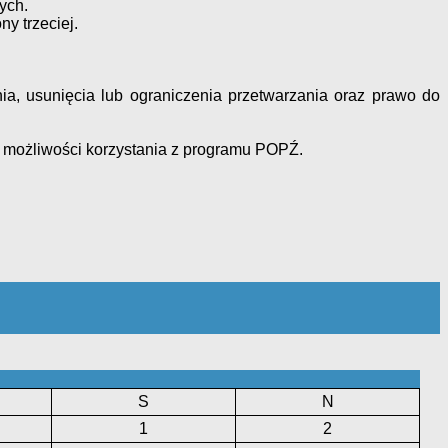
ych.
y trzeciej.
a, usunięcia lub ograniczenia przetwarzania oraz prawo do
 możliwości korzystania z programu POPŹ.
S
N
1
2