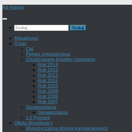
Skip
Ad Astram
to
content
Szukaj:
Aktualnosci
O nas
Cel
Pomoc żywnościowa
Zrealizowane projekty i programy
Rok 2014
Rok 2013
Rok 2012
Rok 2011
Rok 2010
Rok 2009
Rok 2008
Rok 2007
Sprawozdania
Sprawozdania
1.5 Procent
Oferta Współpracy
Wypożyczalnia strojów karnawałowych