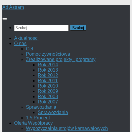
Skip
Ad Astram
to
content
Szukaj:
Aktualnosci
O nas
Cel
Pomoc żywnościowa
Zrealizowane projekty i programy
Rok 2014
Rok 2013
Rok 2012
Rok 2011
Rok 2010
Rok 2009
Rok 2008
Rok 2007
Sprawozdania
Sprawozdania
1.5 Procent
Oferta Współpracy
Wypożyczalnia strojów karnawałowych