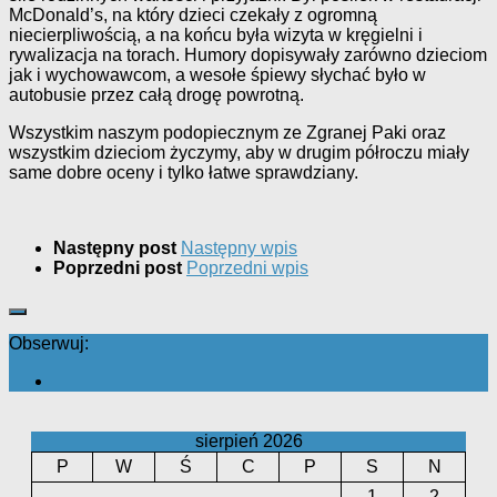
McDonald’s, na który dzieci czekały z ogromną
niecierpliwością, a na końcu była wizyta w kręgielni i
rywalizacja na torach. Humory dopisywały zarówno dzieciom
jak i wychowawcom, a wesołe śpiewy słychać było w
autobusie przez całą drogę powrotną.
Wszystkim naszym podopiecznym ze Zgranej Paki oraz
wszystkim dzieciom życzymy, aby w drugim półroczu miały
same dobre oceny i tylko łatwe sprawdziany.
Następny post
Następny wpis
Poprzedni post
Poprzedni wpis
Obserwuj:
sierpień 2026
P
W
Ś
C
P
S
N
1
2