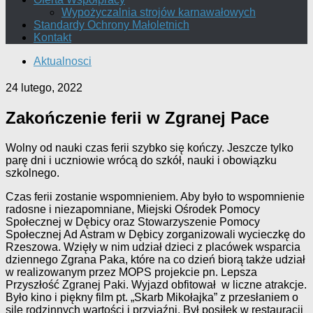
Wypożyczalnia strojów karnawałowych
Standardy Ochrony Małoletnich
Kontakt
Aktualnosci
24 lutego, 2022
Zakończenie ferii w Zgranej Pace
Wolny od nauki czas ferii szybko się kończy. Jeszcze tylko
parę dni i uczniowie wrócą do szkół, nauki i obowiązku
szkolnego.
Czas ferii zostanie wspomnieniem. Aby było to wspomnienie
radosne i niezapomniane, Miejski Ośrodek Pomocy
Społecznej w Dębicy oraz Stowarzyszenie Pomocy
Społecznej Ad Astram w Dębicy zorganizowali wycieczkę do
Rzeszowa. Wzięły w nim udział dzieci z placówek wsparcia
dziennego Zgrana Paka, które na co dzień biorą także udział
w realizowanym przez MOPS projekcie pn. Lepsza
Przyszłość Zgranej Paki. Wyjazd obfitował w liczne atrakcje.
Było kino i piękny film pt. „Skarb Mikołajka” z przesłaniem o
sile rodzinnych wartości i przyjaźni. Był posiłek w restauracji