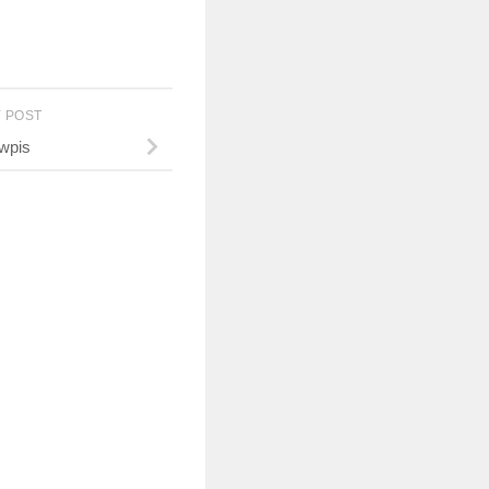
 POST
wpis