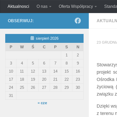
Aktualnosci
O nas
Oferta Współpracy
Standa
Skip to content
Ad Astram
Stowarzyszenie Pomocy S
OBSERWUJ:
AKTUALN
sierpień 2026
23 GRUDNIA
P
W
Ś
C
P
S
N
1
2
3
4
5
6
7
8
9
Stowarzy
10
11
12
13
14
15
16
projekt 
Ośrodka 
17
18
19
20
21
22
23
życiową 
24
25
26
27
28
29
30
związku z
31
« cze
Dzięki ws
z terenu 