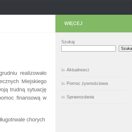
WIĘCEJ
Szukaj
Szuka
Aktualnosci
rudniu realizowało
ecznych Miejskiego
Pomoc żywnościowa
oją trudną sytuację
Sprawozdania
 pomoc finansową w
długotrwale chorych