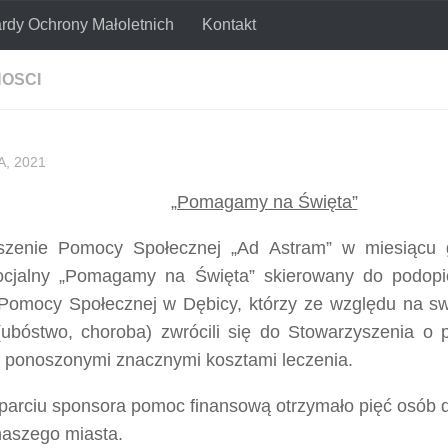
rdy Ochrony Małoletnich
Kontakt
połecznej
OSCI
, 2021
„Pomagamy na Święta”
szenie Pomocy Społecznej „Ad Astram” w miesiącu g
socjalny „Pomagamy na Święta” skierowany do podopi
Pomocy Społecznej w Dębicy, którzy ze względu na sw
(ubóstwo, choroba) zwrócili się do Stowarzyszenia o
 ponoszonymi znacznymi kosztami leczenia.
parciu sponsora pomoc finansową otrzymało pięć osób 
naszego miasta.