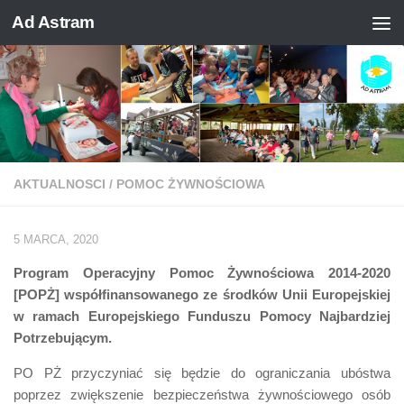
Ad Astram
Skip to content
AKTUALNOSCI
/
POMOC ŻYWNOŚCIOWA
5 MARCA, 2020
Program Operacyjny Pomoc Żywnościowa 2014-2020
[POPŻ] współfinansowanego ze środków Unii Europejskiej
w ramach Europejskiego Funduszu Pomocy Najbardziej
Potrzebującym.
PO PŻ przyczyniać się będzie do ograniczania ubóstwa
poprzez zwiększenie bezpieczeństwa żywnościowego osób