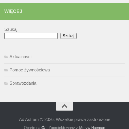
WIĘCEJ
Szukaj
Szukaj
Aktualnosci
Pomoc żywnościowa
Sprawozdania
Ad Astram © 2026. Wszelkie prawa zastrzeżone
Oparte na
- Zaprojektowany z
Motyw Hueman