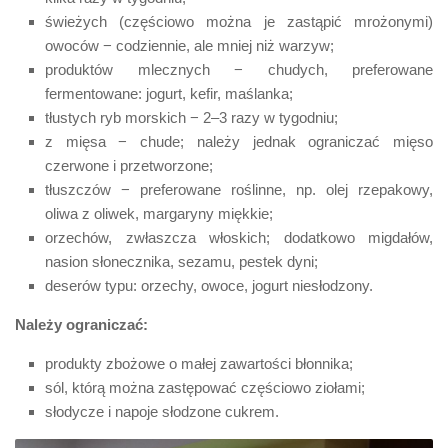
świeżych (częściowo można je zastąpić mrożonymi)
owoców − codziennie, ale mniej niż warzyw;
produktów mlecznych − chudych, preferowane
fermentowane: jogurt, kefir, maślanka;
tłustych ryb morskich − 2–3 razy w tygodniu;
z mięsa − chude; należy jednak ograniczać mięso
czerwone i przetworzone;
tłuszczów − preferowane roślinne, np. olej rzepakowy,
oliwa z oliwek, margaryny miękkie;
orzechów, zwłaszcza włoskich; dodatkowo migdałów,
nasion słonecznika, sezamu, pestek dyni;
deserów typu: orzechy, owoce, jogurt niesłodzony.
Należy ograniczać:
produkty zbożowe o małej zawartości błonnika;
sól, którą można zastępować częściowo ziołami;
słodycze i napoje słodzone cukrem.