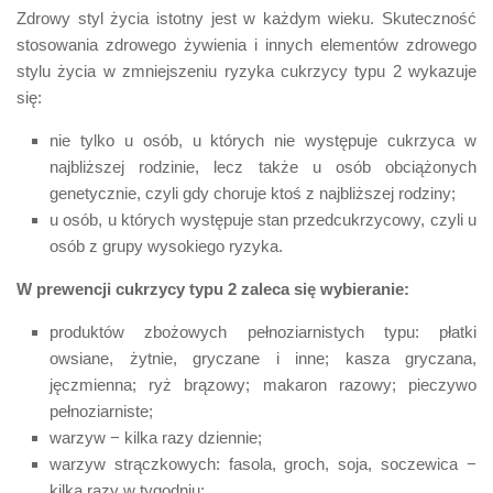
Zdrowy styl życia istotny jest w każdym wieku. Skuteczność
stosowania zdrowego żywienia i innych elementów zdrowego
stylu życia w zmniejszeniu ryzyka cukrzycy typu 2 wykazuje
się:
nie tylko u osób, u których nie występuje cukrzyca w
najbliższej rodzinie, lecz także u osób obciążonych
genetycznie, czyli gdy choruje ktoś z najbliższej rodziny;
u osób, u których występuje stan przedcukrzycowy, czyli u
osób z grupy wysokiego ryzyka.
W prewencji cukrzycy typu 2 zaleca się wybieranie:
produktów zbożowych pełnoziarnistych typu: płatki
owsiane, żytnie, gryczane i inne; kasza gryczana,
jęczmienna; ryż brązowy; makaron razowy; pieczywo
pełnoziarniste;
warzyw − kilka razy dziennie;
warzyw strączkowych: fasola, groch, soja, soczewica −
kilka razy w tygodniu;