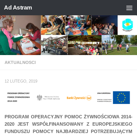
Ad Astram
Skip to content
AKTUALNOSCI
12 LUTEGO, 2019
PROGRAM OPERACYJNY POMOC ŻYWNOŚCIOWA 2014-
2020
JEST WSPÓŁFINANSOWANY Z EUROPEJSKIEGO
FUNDUSZU POMOCY NAJBARDZIEJ POTRZEBUJĄCYM