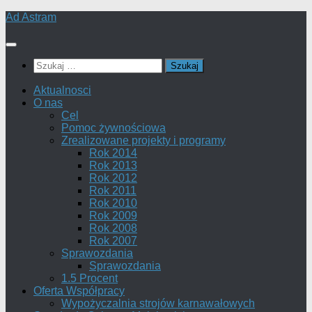
Skip
Ad Astram
to
content
Szukaj:
Aktualnosci
O nas
Cel
Pomoc żywnościowa
Zrealizowane projekty i programy
Rok 2014
Rok 2013
Rok 2012
Rok 2011
Rok 2010
Rok 2009
Rok 2008
Rok 2007
Sprawozdania
Sprawozdania
1.5 Procent
Oferta Współpracy
Wypożyczalnia strojów karnawałowych