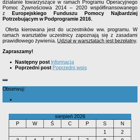
działanie towarzyszące w ramach Programu Operacyjnego
Pomoc Żywnościowa 2014 – 2020 współfinansowanego
z
Europejskiego Funduszu Pomocy Najbardziej
Potrzebującym w Podprogramie 2016.
Oferta kierowana jest do uczestników ww. programu. W
ramach warsztatów uczestnicy zapoznają się z zasadami
prawidłowego żywienia.
Udział w warsztatach jest bezpłatny
.
Zapraszamy!
Następny post
Informacja
Poprzedni post
Poprzedni wpis
Obserwuj:
sierpień 2026
P
W
Ś
C
P
S
N
1
2