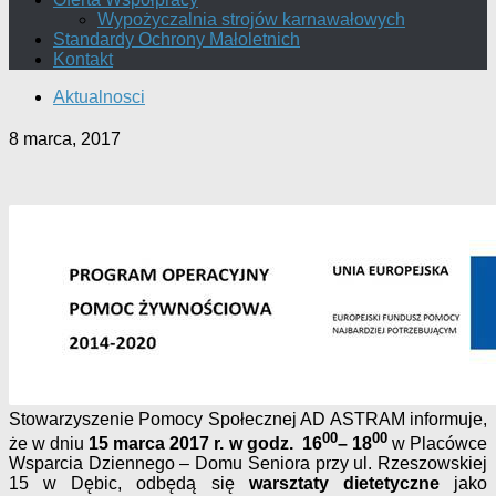
Wypożyczalnia strojów karnawałowych
Standardy Ochrony Małoletnich
Kontakt
Aktualnosci
8 marca, 2017
Stowarzyszenie Pomocy Społecznej AD ASTRAM informuje,
00
00
że w dniu
15 marca 2017 r. w godz. 16
– 18
w Placówce
Wsparcia Dziennego – Domu Seniora przy ul. Rzeszowskiej
15 w Dębic, odbędą się
warsztaty dietetyczne
jako