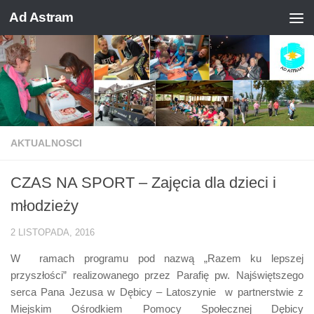
Ad Astram
Skip to content
AKTUALNOSCI
CZAS NA SPORT – Zajęcia dla dzieci i
młodzieży
2 LISTOPADA, 2016
W ramach programu pod nazwą „Razem ku lepszej
przyszłości” realizowanego przez Parafię pw. Najświętszego
serca Pana Jezusa w Dębicy – Latoszynie w partnerstwie z
Miejskim Ośrodkiem Pomocy Społecznej Dębicy