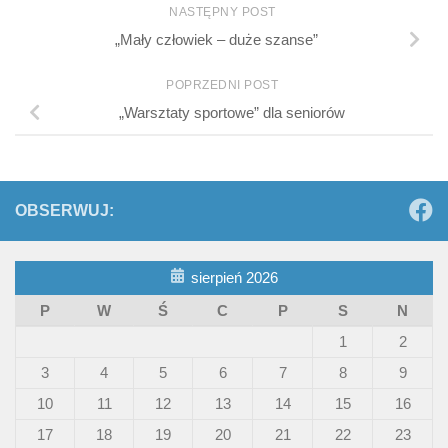
NASTĘPNY POST
„Mały człowiek – duże szanse”
POPRZEDNI POST
„Warsztaty sportowe” dla seniorów
OBSERWUJ:
sierpień 2026
P
W
Ś
C
P
S
N
1
2
3
4
5
6
7
8
9
10
11
12
13
14
15
16
17
18
19
20
21
22
23