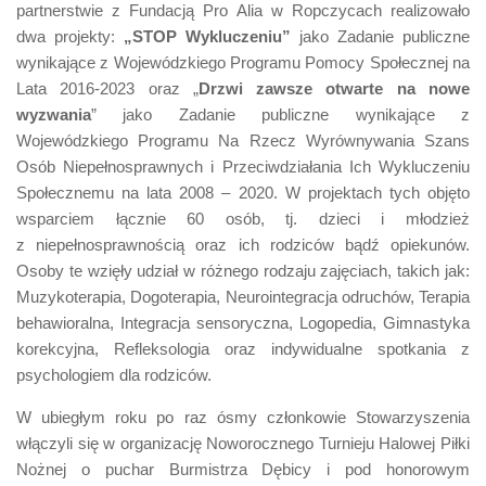
partnerstwie z Fundacją Pro Alia w Ropczycach realizowało
dwa projekty:
„STOP Wykluczeniu”
jako Zadanie publiczne
wynikające z Wojewódzkiego Programu Pomocy Społecznej na
Lata 2016-2023 oraz „
Drzwi zawsze otwarte na nowe
wyzwania
” jako Zadanie publiczne wynikające z
Wojewódzkiego Programu Na Rzecz Wyrównywania Szans
Osób Niepełnosprawnych i Przeciwdziałania Ich Wykluczeniu
Społecznemu na lata 2008 – 2020. W projektach tych objęto
wsparciem łącznie 60 osób, tj. dzieci i młodzież
z niepełnosprawnością oraz ich rodziców bądź opiekunów.
Osoby te wzięły udział w różnego rodzaju zajęciach, takich jak:
Muzykoterapia, Dogoterapia, Neurointegracja odruchów, Terapia
behawioralna, Integracja sensoryczna, Logopedia, Gimnastyka
korekcyjna, Refleksologia oraz indywidualne spotkania z
psychologiem dla rodziców.
W ubiegłym roku po raz ósmy członkowie Stowarzyszenia
włączyli się w organizację Noworocznego Turnieju Halowej Piłki
Nożnej o puchar Burmistrza Dębicy i pod honorowym