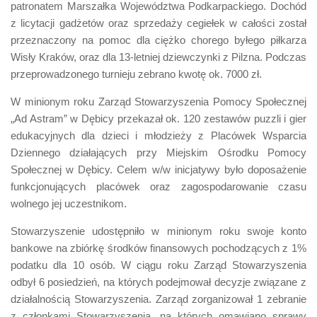
patronatem Marszałka Województwa Podkarpackiego. Dochód
z licytacji gadżetów oraz sprzedaży cegiełek w całości został
przeznaczony na pomoc dla ciężko chorego byłego piłkarza
Wisły Kraków, oraz dla 13-letniej dziewczynki z Pilzna. Podczas
przeprowadzonego turnieju zebrano kwotę ok. 7000 zł.
W minionym roku Zarząd Stowarzyszenia Pomocy Społecznej
„Ad Astram” w Dębicy przekazał ok. 120 zestawów puzzli i gier
edukacyjnych dla dzieci i młodzieży z Placówek Wsparcia
Dziennego działających przy Miejskim Ośrodku Pomocy
Społecznej w Dębicy. Celem w/w inicjatywy było doposażenie
funkcjonujących placówek oraz zagospodarowanie czasu
wolnego jej uczestnikom.
Stowarzyszenie udostępniło w minionym roku swoje konto
bankowe na zbiórkę środków finansowych pochodzących z 1%
podatku dla 10 osób. W ciągu roku Zarząd Stowarzyszenia
odbył 6 posiedzień, na których podejmował decyzje związane z
działalnością Stowarzyszenia. Zarząd zorganizował 1 zebranie
z członkami Stowarzyszenia, na których omawiano sprawy