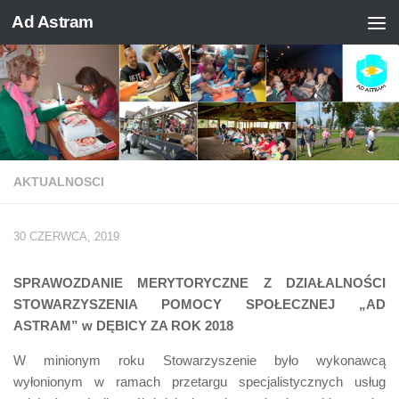
Ad Astram
Skip to content
AKTUALNOSCI
30 CZERWCA, 2019
SPRAWOZDANIE MERYTORYCZNE Z DZIAŁALNOŚCI
STOWARZYSZENIA POMOCY SPOŁECZNEJ „AD
ASTRAM” w DĘBICY ZA ROK 2018
W minionym roku Stowarzyszenie było wykonawcą
wyłonionym w ramach przetargu specjalistycznych usług