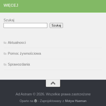
WIĘCEJ
Szukaj
Szukaj
Aktualnosci
Pomoc żywnościowa
Sprawozdania
Ad Astram © 2026. Wszelkie prawa zastrzeżone
Oparte na
- Zaprojektowany z
Motyw Hueman