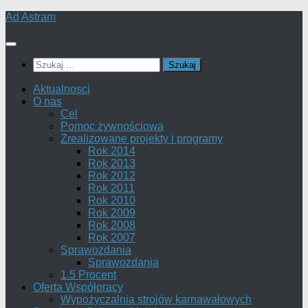
Skip
Ad Astram
to
content
Szukaj:
Aktualnosci
O nas
Cel
Pomoc żywnościowa
Zrealizowane projekty i programy
Rok 2014
Rok 2013
Rok 2012
Rok 2011
Rok 2010
Rok 2009
Rok 2008
Rok 2007
Sprawozdania
Sprawozdania
1.5 Procent
Oferta Współpracy
Wypożyczalnia strojów karnawałowych