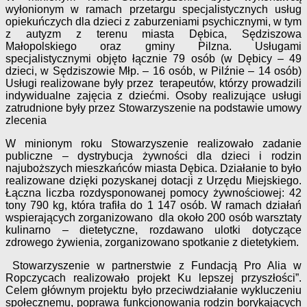
wyłonionym w ramach przetargu specjalistycznych usług
opiekuńczych dla dzieci z zaburzeniami psychicznymi, w tym
z autyzm z terenu miasta Dębica, Sędziszowa
Małopolskiego oraz gminy Pilzna. Usługami
specjalistycznymi objęto łącznie 79 osób (w Dębicy – 49
dzieci, w Sędziszowie Młp. – 16 osób, w Pilźnie – 14 osób)
Usługi realizowane były przez terapeutów, którzy prowadzili
indywidualne zajęcia z dziećmi. Osoby realizujące usługi
zatrudnione były przez Stowarzyszenie na podstawie umowy
zlecenia
W minionym roku Stowarzyszenie realizowało zadanie
publiczne – dystrybucja żywności dla dzieci i rodzin
najuboższych mieszkańców miasta Dębica. Działanie to było
realizowane dzięki pozyskanej dotacji z Urzędu Miejskiego.
Łączna liczba rozdysponowanej pomocy żywnościowej: 42
tony 790 kg, która trafiła do 1 147 osób. W ramach działań
wspierających zorganizowano dla około 200 osób warsztaty
kulinarno – dietetyczne, rozdawano ulotki dotyczące
zdrowego żywienia, zorganizowano spotkanie z dietetykiem.
Stowarzyszenie w partnerstwie z Fundacją Pro Alia w
Ropczycach realizowało projekt Ku lepszej przyszłości”.
Celem głównym projektu było przeciwdziałanie wykluczeniu
społecznemu, poprawa funkcjonowania rodzin borykających