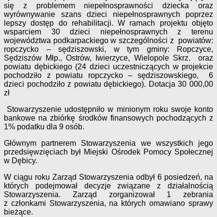
się z problemem niepełnosprawności dziecka oraz
wyrównywanie szans dzieci niepełnosprawnych poprzez
lepszy dostęp do rehabilitacji. W ramach projektu objęto
wsparciem 30 dzieci niepełnosprawnych z terenu
województwa podkarpackiego w szczególności z powiatów:
ropczycko – sędziszowski, w tym gminy: Ropczyce,
Sędziszów Młp., Ostrów, Iwierzyce, Wielopole Skrz. oraz
powiatu dębickiego (24 dzieci uczestniczących w projekcie
pochodziło z powiatu ropczycko – sędziszowskiego, 6
dzieci pochodziło z powiatu dębickiego). Dotacja 30 000,00
zł
Stowarzyszenie udostępniło w minionym roku swoje konto
bankowe na zbiórkę środków finansowych pochodzących z
1% podatku dla 9 osób.
Głównym partnerem Stowarzyszenia we wszystkich jego
przedsięwzięciach był Miejski Ośrodek Pomocy Społecznej
w Dębicy.
W ciągu roku Zarząd Stowarzyszenia odbył 6 posiedzeń, na
których podejmował decyzje związane z działalnością
Stowarzyszenia. Zarząd zorganizował 1 zebrania
z członkami Stowarzyszenia, na których omawiano sprawy
bieżące.