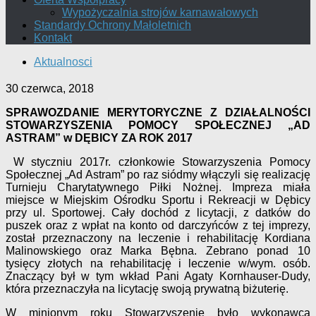
Wypożyczalnia strojów karnawałowych
Standardy Ochrony Małoletnich
Kontakt
Aktualnosci
30 czerwca, 2018
SPRAWOZDANIE MERYTORYCZNE Z DZIAŁALNOŚCI
STOWARZYSZENIA POMOCY SPOŁECZNEJ „AD
ASTRAM” w DĘBICY
ZA ROK 2017
W styczniu 2017r. członkowie Stowarzyszenia Pomocy
Społecznej „Ad Astram” po raz siódmy włączyli się realizację
Turnieju Charytatywnego Piłki Nożnej. Impreza miała
miejsce w Miejskim Ośrodku Sportu i Rekreacji w Dębicy
przy ul. Sportowej. Cały dochód z licytacji, z datków do
puszek oraz z wpłat na konto od darczyńców z tej imprezy,
został przeznaczony na leczenie i rehabilitację Kordiana
Malinowskiego oraz Marka Bębna. Zebrano ponad 10
tysięcy złotych na rehabilitację i leczenie w/wym. osób.
Znaczący był w tym wkład Pani Agaty Kornhauser-Dudy,
która przeznaczyła na licytację swoją prywatną biżuterię.
W minionym roku Stowarzyszenie było wykonawcą