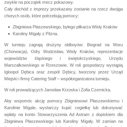
zwykle na początek mecz pokazowy.
Cały dochód z imprezy przekazany zostanie na rzecz dwojga
chorych osób, które potrzebują pomocy:
Zbigniewa Płaszewskiego, byłego piłkarza Wisły Kraków
Karoliny Migały z Pilzna.
W turnieju zagrają drużyny oldboyów: Biograd na Moru
(Chorwacja), Odry Wodzisław, Wisły Kraków, reprezentacje
województw śląskiego i świętokrzyskiego, Urzędu
Marszałkowskiego w Rzeszowie. W roli gospodarzy wystąpią
Igloopol Dębica oraz zespół Dębicy, tworzony przez Urząd
Miejski i firmę Catering Staff – współorganizatora turnieju.
W roli prowadzących Jarosław Krzoska i Zofia Czernicka.
Aby wspomóc akcję pomocy Zbigniewowi Płaszewskiemu i
Karolinie Migale, wystarczy kupić cegiełkę lub dokonywać
wpłaty na konto Stowarzyszenia Ad Astram z dopiskiem dla
Zbigniewa Płaszewskiego lub Karoliny Migały. W zamian na