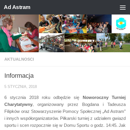
Ad Astram
Skip to content
AKTUALNOSCI
Informacja
5 STYCZNIA, 2018
6 stycznia 2018 roku odbędzie się
Noworoczny Turniej
Charytatywny
, organizowany przez Bogdana i Tadeusza
Filipków oraz Stowarzyszenie Pomocy Społecznej „Ad Astram”
i innych współorganizatorów. Piłkarski turniej z udziałem gwiazd
sportu i scen rozpocznie się w Domu Sportu o godz. 14:45. Jak