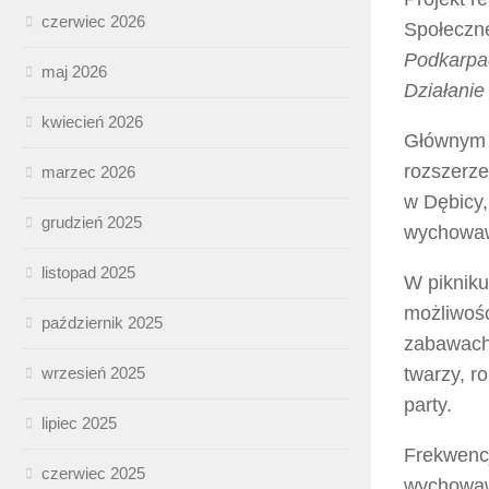
czerwiec 2026
Społeczn
Podkarpac
maj 2026
Działanie
kwiecień 2026
Głównym 
rozszerze
marzec 2026
w Dębicy
grudzień 2025
wychowaw
listopad 2025
W pikniku
możliwoś
październik 2025
zabawach 
wrzesień 2025
twarzy, r
party.
lipiec 2025
Frekwencj
czerwiec 2025
wychowawc