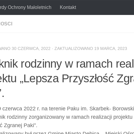
rdy Ochrony Małoletnich
Kontakt
połecznej
OSCI
WANO
30 CZERWCA, 2022
· ZAKTUALIZOWANO
19 MARCA, 2023
iknik rodzinny w ramach real
ektu „Lepsza Przyszłość Zgr
.
 czerwca 2022 r. na terenie Paku im. Skarbek- Borowsk
iknik rodzinny zorganizowany w ramach realizacji projektu
ć Zgranej Paki”.
ealizowany był przez Gminę Miasto Dębica – Miejski O