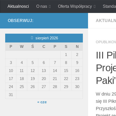
Aktualnosci
O nas
Oferta Współpracy
Standa
Skip to content
Ad Astram
Stowarzyszenie Pomocy S
OBSERWUJ:
AKTUALN
sierpień 2026
OPUBLIKO
P
W
Ś
C
P
S
N
III P
1
2
3
4
5
6
7
8
9
Proj
10
11
12
13
14
15
16
Paki”
17
18
19
20
21
22
23
24
25
26
27
28
29
30
W dniu 29
31
się III P
« cze
Przyszłoś
Projekt r