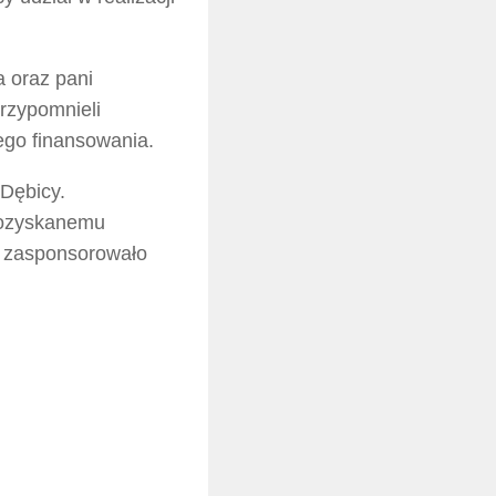
 oraz pani
rzypomnieli
jego finansowania.
 Dębicy.
pozyskanemu
h zasponsorowało