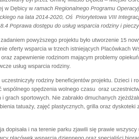
ej w Dębicy w
ramach Regionalnego Programu Operacy
kiego na lata 2014-2020, Oś Priorytetowa VIII Integrac
 8.4 Poprawa dostępu do usług wsparcia rodziny i pieczy
zadaniem powyższego projektu było utworzenie 15 nowy
nie oferty wsparcia w trzech istniejących Placówkach 
, oraz zapewnienie rodzinom mającym problemy opiekuń
cze usług wsparcia rodziny.
 uczestniczyły rodziny beneficjentów projektu. Dzieci i ro
ć wspólnego spędzenia wolnego czasu oraz uczestnictw
i grach sportowych. Nie zabrakło dmuchanych zjeżdżal
obienia tatuaży, zajęć plastycznych, grilla oraz dyskotek
a dopisała i na terenie parku zjawili się prawie wszyscy 
y placówek wsparcia dziennego oraz specjaliści biorący