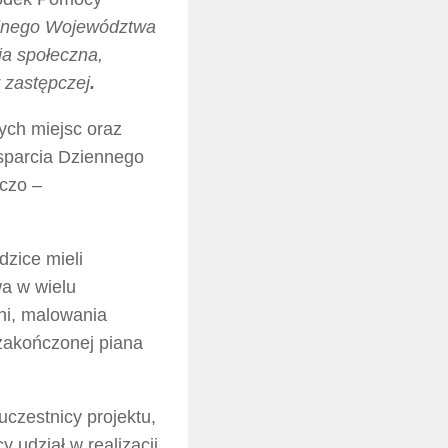
jnego Województwa
ja społeczna,
 zastępczej
.
ch miejsc oraz
Wsparcia Dziennego
czo –
dzice mieli
a w wielu
ni, malowania
i zakończonej piana
uczestnicy projektu,
 udział w realizacji